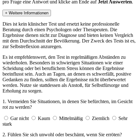
Ergebnisse dienen nicht zur Diagnose und bieten keinen Vergleich
mit dem Durchschnitt der Bevölkerung. Der Zweck des Tests ist es,
zur Selbstreflexion anzuregen.
Es ist empfehlenswert, den Test in regelmäßigen Abständen zu
wiederholen. Besonders in schwierigen Situationen wie einer
Scheidung oder bei beruflichem Stress können die Ergebnisse
beeinflusst sein. Auch an Tagen, an denen es schwerfällt, positive
Gedanken zu finden, sollten die Ergebnisse nicht überbewertet
werden. Nutze sie stattdessen als Anstoß, für Selbstfürsorge und
Erholung zu sorgen.
1. Vermeiden Sie Situationen, in denen Sie befürchten, im Gesicht
rot zu werden?
Gar nicht
Kaum
Mittelmäßig
Ziemlich
Sehr
stark
2. Fühlen Sie sich unwohl oder beschämt, wenn Sie erröten?
Gar nicht
Kaum
Mittelmäßig
Ziemlich
Sehr
stark
3. Glauben Sie, dass Ihr Erröten dazu führt, dass andere Sie weniger
respektieren oder mögen?