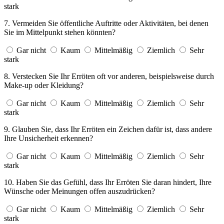
Gar nicht
Kaum
Mittelmäßig
Ziemlich
Sehr
stark
8. Verstecken Sie Ihr Erröten oft vor anderen, beispielsweise durch
Make-up oder Kleidung?
Gar nicht
Kaum
Mittelmäßig
Ziemlich
Sehr
stark
9. Glauben Sie, dass Ihr Erröten ein Zeichen dafür ist, dass andere
Ihre Unsicherheit erkennen?
Gar nicht
Kaum
Mittelmäßig
Ziemlich
Sehr
stark
10. Haben Sie das Gefühl, dass Ihr Erröten Sie daran hindert, Ihre
Wünsche oder Meinungen offen auszudrücken?
Gar nicht
Kaum
Mittelmäßig
Ziemlich
Sehr
stark
Dieses Online-Screening ist kein diagnostisches Instrument. Nur ein
geschulter medizinischer Fachmann, wie ein Arzt, Psychiater oder
Psychotherapeut, kann dir bei den nächsten Schritten helfen.
Jetzt Auswerten