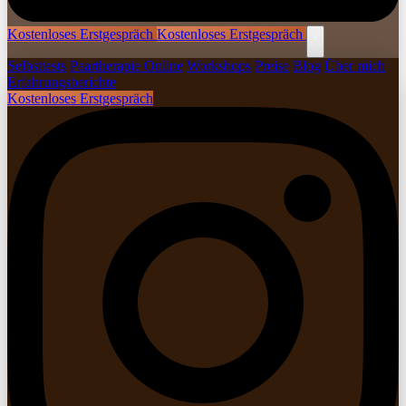
Kostenloses Erstgespräch
Kostenloses Erstgespräch
Selbsttests
Paartherapie Online
Workshops
Preise
Blog
Über mich
Erfahrungsberichte
Kostenloses Erstgespräch