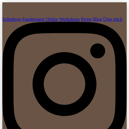
Selbsttests
Paartherapie Online
Workshops
Preise
Blog
Über mich