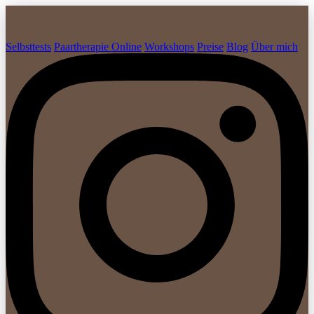
Selbsttests
Paartherapie Online
Workshops
Preise
Blog
Über mich