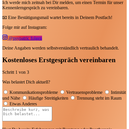
📧 Eine Bestätigungsmail wartet bereits in Deinem Postfach!
Folge mir auf Instagram:
@psypatric folgen
Deine Angaben werden selbstverständlich vertraulich behandelt.
Kostenloses Erstgespräch vereinbaren
Schritt
1
von 3
Was belastet Dich aktuell?
Kommunikationsprobleme
Vertrauensprobleme
Intimität
und Nähe
Häufige Streitigkeiten
Trennung steht im Raum
Etwas Anderes
Hast Du bereits Erfahrungen mit Beratung oder Paartherapie
gemacht?