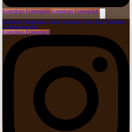
Kostenloses Erstgespräch
Kostenloses Erstgespräch
Selbsttests
Paartherapie Online
Workshops
Preise
Blog
Über mich
Erfahrungsberichte
Kostenloses Erstgespräch