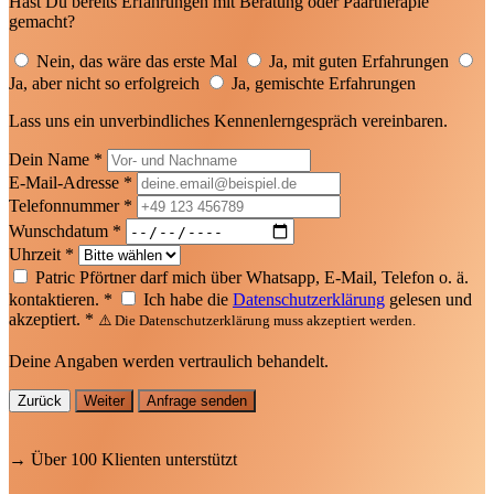
Nein, das wäre das erste Mal
Ja, mit guten Erfahrungen
Ja, aber nicht so erfolgreich
Ja, gemischte Erfahrungen
Lass uns ein unverbindliches Kennenlerngespräch vereinbaren.
Dein Name *
E-Mail-Adresse *
Telefonnummer *
Wunschdatum *
Uhrzeit *
Patric Pförtner darf mich über Whatsapp, E-Mail, Telefon o. ä.
kontaktieren. *
Ich habe die
Datenschutzerklärung
gelesen und
akzeptiert. *
⚠️ Die Datenschutzerklärung muss akzeptiert werden.
Deine Angaben werden vertraulich behandelt.
Zurück
Weiter
Anfrage senden
→ Über 100 Klienten unterstützt